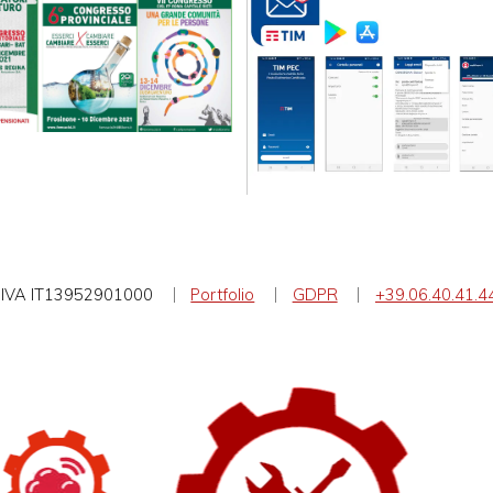
IVA IT13952901000
Portfolio
GDPR
+39.06.40.41.4